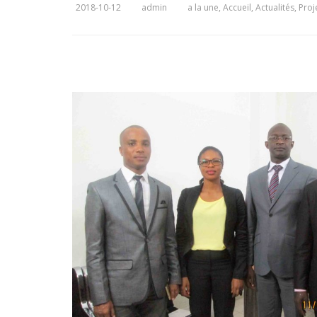
2018-10-12
admin
a la une
,
Accueil
,
Actualités
,
Proj