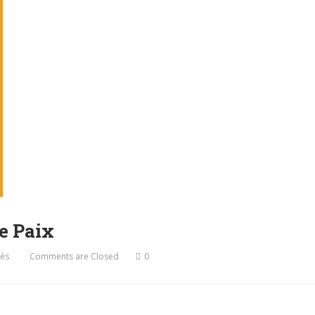
e Paix
vés
Comments are Closed
0