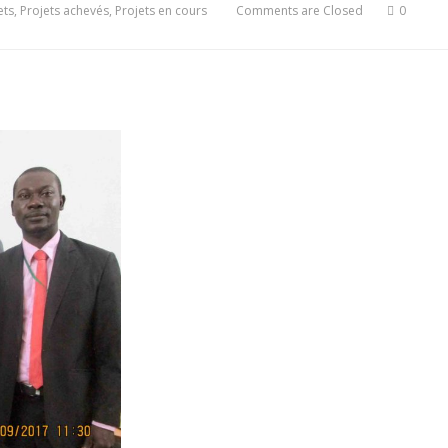
ets
,
Projets achevés
,
Projets en cours
Comments are Closed
0