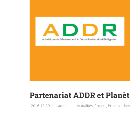
Partenariat ADDR et Planèt
2016-12-29
admin
Actualités
,
Projets
,
Projets ache