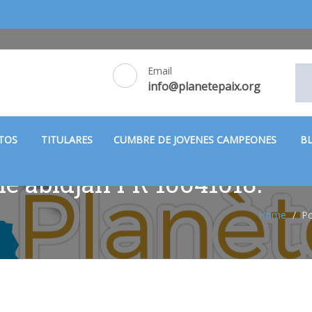
Email
info@planetepaix.org
CTOS
TITULARES
CUMBRE DE JOVENES CAMPEONES
B
le abidjan FR 10041018:
Home
Po