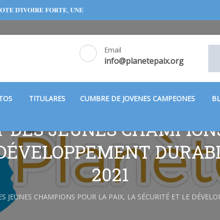
𝐎𝐓𝐄 𝐃’𝐈𝐕𝐎𝐈𝐑𝐄 𝐅𝐎𝐑𝐓𝐄, 𝐔𝐍𝐄
𝐈𝐗 𝐃𝐔𝐑𝐀𝐁𝐋𝐄 𝐆𝐑𝐀𝐂𝐄 𝐀 𝐋𝐀
 𝐏𝐀𝐑𝐓𝐈𝐂𝐈𝐏𝐀𝐓𝐈𝐕𝐄
Email
info@planetepaix.org
PAIX FORME EN DIPLOMATIE ET A
CTOS
TITULARES
CUMBRE DE JOVENES CAMPEONES
B
NE DE JEUNES ET EXPERTS DES 4
T DES JEUNES CHAMPIONS
 ET LA SECURITE
 DÉVELOPPEMENT DURAB
 BONOUA INSTRUITE AUX VALEURS
2021
INVITADO DE LA FRECUENCIA 2 EN
ES JEUNES CHAMPIONS POUR LA PAIX, LA SÉCURITÉ ET LE DÉVE